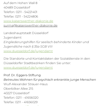
Auf dem Hohen Wall 8
40489 Düsseldorf
Telefon: 0211 - 54221401
Telefax: 0211 - 54224806
www.kaiserswerther-diakonie.de
surma@kaiserswerther-diakonie.de
Landeshauptstadt Düsseldorf
Jugendamt
Eingliederungshilfen für seelisch behinderte Kinder und
Jugendliche nach § 35a SGB VIII
www.duesseldorf.de/jugendamt
Die Standorte und Kontaktdaten der Sozialdienste in den
Düsseldorfer Stadtbezirken finden Sie unter:
www.duesseldorf.de/jugendamt
Prof.
Dr.
Eggers-Stiftung
Betreutes Wohnen für psychisch erkrankte junge Menschen
Wulf-Alexander Strauer-Haus
Oberbilker Allee 215
40227 Düsseldorf
Telefon: 0211 - 41656020
Telefax: 0211 - 41656029