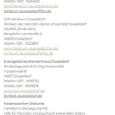
Telefon: 0211 - 9224523
www.klinikum-duesseldorf.lvr.de
klinikum-duesseldorf@lvr.de
LVR-Klinikum Düsseldorf-
Kliniken der Heinrich-Heine-Universität Düsseldorf
(Notfall-)Ambulanz
Bergische Landstraße 2
40629 Düsseldorf
Telefon 0211 - 9222801
www.klinikum-duesseldorf.lvr.de
klinikum-duesseldorf(at)lvr.de
Evangelisches Krankenhaus Düsseldorf
Kindertagesklinik für Psychosomatik
Fürstenwall 91
40217 Düsseldorf
Telefon: 0211 - 9193722
Telefax: 0211 - 9193976
www.evk-duesseldorf.de
tk@evk-duesseldorf.de
Kaiserswerther Diakonie
Familien in Bewegung FiB
Hilfe für Familien mit psychisch erkrankten Eltern