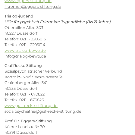
www.eggers-stiftung.de
f.kremer@eggers-stiftung.de
Trialog-jugend
Hilfe für psychisch Erkrankte Jugendliche (Bis 21 Jahre)
Oberbilker Allee 303
40227 Düsseldorf
Telefon: 0211 - 2205013
Telefax: 0211 - 2205014
www.trialog-bewo.de
info@trialog-bewo.de
Graf Recke Stiftung
Sozialpsychiatrischer Verbund
Kontakt- und Beratungsstelle
Grafenberger Allee 341
40235 Düsseldorf
Telefon: 0211 - 670822
Telefax: 0211 - 670826
www.graf-recke-stiftung.de
sozialpsychiatrie@graf-recke-stiftung.de
Prof.
Dr.
Eggers-Stiftung
Kölner Landstraße 70
40591 Düsseldorf