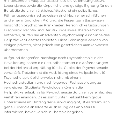
mindestens ein Hauptschulabschluss, die Vollendung des 24.
Lebensjahres sowie die körperliche und geistige Eignung für den
Beruf, die durch ein ärztliches Attest und ein polizeiliches
Führungszeugnis nachzuweisen sind. Nach einer schriftlichen
und einer mündlichen Prüfung, die Fragen zum Basiswissen
hinsichtlich psychischer Krankheiten, Persönlichkeitsstörungen,
Diagnostik, Rechts- und Berufskunde sowie Therapieformen
enthalten, dürfen die Absolventen Psychotherapie im Sinne des
Heilpraktiker-Gesetzes anbieten. Diese Leistungen werden von
einigen privaten, nicht jedoch von gesetzlichen Krankenkassen
übernommen.
Aufgrund der großen Nachfrage nach Psychotherapie in der
Bevölkerung haben die Gesundheitsämter die Anforderungen
bei der Heilpraktikerprüfung für das Gebiet der Psychotherapie
verschärft. Trotzdem ist die Ausbildung eines Heilpraktikers für
Psychotherapie üblicherweise nicht mit einem
Hochschulstudium und nachfolgender Fachausbildung zu
vergleichen. Studierte Psychologen können die
Heilpraktikererlaubnis für Psychotherapie durch ein vereinfachtes
Verfahren erlangen. Da es somit unter Heilpraktikern große
Unterschiede im Umfang der Ausbildung gibt, ist es ratsam, sich
genau über die absolvierte Ausbildung des Anbieters zu
informieren, bevor Sie sich in Therapie begeben.