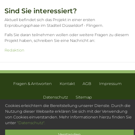
Sind Sie interessiert?
Aktuell befindet sich das Projekt in einer ersten
Erprobungsphase im Stadteil Düsseldorf - Flingern.
Falls Sie daran teilnehmen wollen oder weitere Fragen zu diesem
Projekt haben, schreiben Sie eine Nachricht an:
Redaktion
Fragen & Antworten
Kontakt
AGB
Impressum
Datenschutz
Sitemap
Cookies erleichtern die Bereitstellung unserer Dienste. Durch die
© 2003 - 2026 Psychotherapeutensuche.de - PsyOS GmbH
Nutzung dieser Webseite erklären Sie sich mit der Verwendung
von Cookies einverstanden. Mehr Informationen hierzu finden Sie
unter
"Datenschutz".
Verstanden