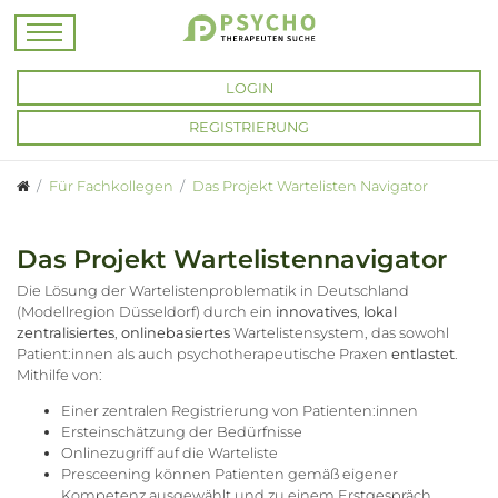
LOGIN
REGISTRIERUNG
Für Fachkollegen
Das Projekt Wartelisten Navigator
Das Projekt Wartelistennavigator
Die Lösung der Wartelistenproblematik in Deutschland
(Modellregion Düsseldorf) durch ein
innovatives
,
lokal
zentralisiertes
,
onlinebasiertes
Wartelistensystem, das sowohl
Patient:innen als auch psychotherapeutische Praxen
entlastet
.
Mithilfe von:
Einer zentralen Registrierung von Patienten:innen
Ersteinschätzung der Bedürfnisse
Onlinezugriff auf die Warteliste
Presceening können Patienten gemäß eigener
Kompetenz ausgewählt und zu einem Erstgespräch