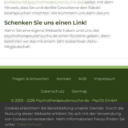
(
redaktion(at)psychotherapeutensuche.de
) weiter, mit dem
Hinweis, dass Sie und der/die Geworbene den Rabatt
beanspruchen möchten. Wir kümmern uns dann darum.
Schenken Sie uns einen Link!
Wenn Sie eine eigene Webseite haben und uns, der
psychotherapeutensuche.de einen Rücklink geben, dann
belohnen wir das mit einem Jahr kostenloser Aktiv-
Mitgliedschaft.
Fragen & Antworten
Kontakt
AGB
Impressum
Datenschutz
Sitemap
© 2003 - 2026 Psychotherapeutensuche.de - PsyOS GmbH
Cookies erleichtern die Bereitstellung unserer Dienste. Durch die
Nutzung dieser Webseite erklären Sie sich mit der Verwendung
von Cookies einverstanden. Mehr Informationen hierzu finden Sie
unter
"Datenschutz".