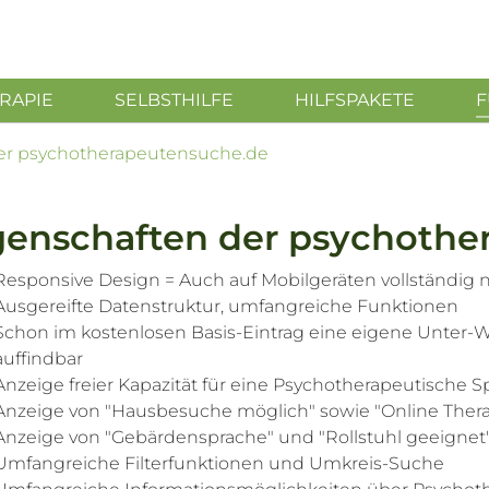
RAPIE
SELBSTHILFE
HILFSPAKETE
F
er psychotherapeutensuche.de
genschaften der psychothe
Responsive Design = Auch auf Mobilgeräten vollständig 
Ausgereifte Datenstruktur, umfangreiche Funktionen
Schon im kostenlosen Basis-Eintrag eine eigene Unter
auffindbar
Anzeige freier Kapazität für eine Psychotherapeutische 
Anzeige von "Hausbesuche möglich" sowie "Online Ther
Anzeige von "Gebärdensprache" und "Rollstuhl geeigne
Umfangreiche Filterfunktionen und Umkreis-Suche