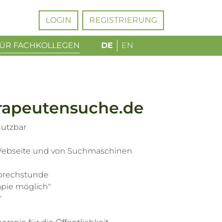
LOGIN
REGISTRIERUNG
ÜR FACHKOLLEGEN
DE
EN
rapeutensuche.de
nutzbar
-Webseite und von Suchmaschinen
Sprechstunde
apie möglich"
t"