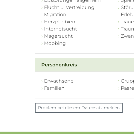
Eßstörungen allgemein
Spiel
Flucht u. Vertreibung,
Störu
Migration
Erle
Herzphobien
Traue
Internetsucht
Traum
Magersucht
Zwan
Mobbing
Personenkreis
Erwachsene
Grup
Familien
Paar
Problem bei diesem Datensatz melden