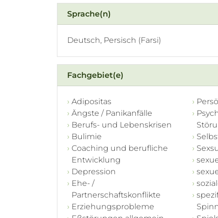
Sprache(n)
Deutsch, Persisch (Farsi)
Fachgebiet(e)
Adipositas
Persö
Ängste / Panikanfälle
Psyc
Berufs- und Lebenskrisen
Stör
Bulimie
Selb
Coaching und berufliche
Sexs
Entwicklung
sexue
Depression
sexue
Ehe- /
sozia
Partnerschaftskonflikte
spezi
Erziehungsprobleme
Spinn