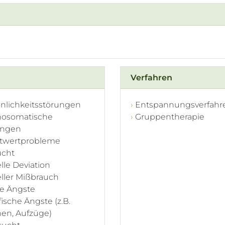
Verfahren
nlichkeitsstörungen
Entspannungsverfahr
hosomatische
Gruppentherapie
ungen
stwertprobleme
ucht
lle Deviation
ller Mißbrauch
le Ängste
fische Ängste (z.B.
en, Aufzüge)