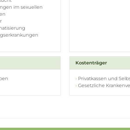
sucht
ngen im sexuellen
ben
r
atisierung
gserkrankungen
Kostenträger
pen
Privatkassen und Selb
e
Gesetzliche Krankenv