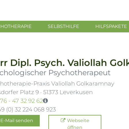
CHOTHERAPIE
SELBSTHILFE
HILFSPAKETE
rr
Dipl. Psych.
Valiollah Go
chologischer Psychotherapeut
hotherapie-Praxis Valiollah Golkaramnay
dorfer Platz 9
·
51373
Leverkusen
76 - 47 32 92 62
9 (0) 32 224 068 923
E-Mail senden
Webseite
öffnen