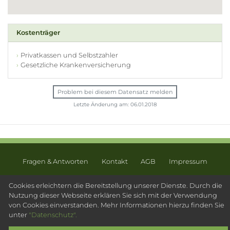
Kostenträger
Privatkassen und Selbstzahler
Gesetzliche Krankenversicherung
Problem bei diesem Datensatz melden
Letzte Änderung am: 06.01.2018
Fragen & Antworten
Kontakt
AGB
Impressum
Datenschutz
Sitemap
Cookies erleichtern die Bereitstellung unserer Dienste. Durch die
Nutzung dieser Webseite erklären Sie sich mit der Verwendung
© 2003 - 2026 Psychotherapeutensuche.de - PsyOS GmbH
von Cookies einverstanden. Mehr Informationen hierzu finden Sie
unter
"Datenschutz".