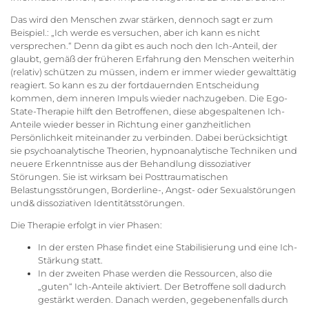
Das wird den Menschen zwar stärken, dennoch sagt er zum
Beispiel.: „Ich werde es versuchen, aber ich kann es nicht
versprechen.“ Denn da gibt es auch noch den Ich-Anteil, der
glaubt, gemäß der früheren Erfahrung den Menschen weiterhin
(relativ) schützen zu müssen, indem er immer wieder gewalttätig
reagiert. So kann es zu der fortdauernden Entscheidung
kommen, dem inneren Impuls wieder nachzugeben. Die Ego-
State-Therapie hilft den Betroffenen, diese abgespaltenen Ich-
Anteile wieder besser in Richtung einer ganzheitlichen
Persönlichkeit miteinander zu verbinden. Dabei berücksichtigt
sie psychoanalytische Theorien, hypnoanalytische Techniken und
neuere Erkenntnisse aus der Behandlung dissoziativer
Störungen. Sie ist wirksam bei Posttraumatischen
Belastungsstörungen, Borderline-, Angst- oder Sexualstörungen
und& dissoziativen Identitätsstörungen.
Die Therapie erfolgt in vier Phasen:
In der ersten Phase findet eine Stabilisierung und eine Ich-
Stärkung statt.
In der zweiten Phase werden die Ressourcen, also die
„guten“ Ich-Anteile aktiviert. Der Betroffene soll dadurch
gestärkt werden. Danach werden, gegebenenfalls durch