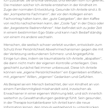
Ich-Zustände. Sie sind klar bewusst und werden vom Ich gelenkt.
Die meisten solcher Ich-Anteile entstehen in der Kindheit im
Zuge der normalen Entwicklung. Gesunde Ich-Anteile sind z. B.
der „kompetente Fachmann“, der vor den Kollegen einen
Fachvortrag halten kann, der „gute Gastgeber“, der den Kaffee
von rechts nachschenken kann, der „Coole Typ“ in der Disco oder
der „begeisterte Radrennfahrer“. Man befindet sich zu jeder Zeit
in einem bestimmten Ego-State und kann nach Bedarf ständig
von einem ins andere wechseln.
Menschen, die seelisch schwer verletzt wurden, entwickeln zum
Schutz ihrer Persönlichkeit Abwehrmechanismen gegen die mit
der Verletzung verbundenen Schmerz- und Angstgefühle.
Einige tun dies, indem sie traumatisierte Ich-Anteile „abspalten“,
die dann nicht mehr der eigenen Kontrolle unterliegen. Dies
geschieht zunächst fast immer unbewusst. Diese Ich-Anteile
können wie „eigene Persönlichkeiten“ ein Eigenleben entfalten,
mit „eigenem“ Willen, „eigenen“ Gedanken und Gefühlen.
Als Beispiel sei ein Mensch betrachtet, der von Kindheit an von
einem Familienmitglied misshandelt wird, inzwischen als
Erwachsener in einer eigenen Wohnung lebt, und sich innerlich
weiterhin zu Gewalthandlungen gedrängt fühlt. Sein gesunder,
in der Therapie kontaktierbarer Ich-Anteil kann die neue
Information lernen, den Impuls weitgehend zu unterdrücken.