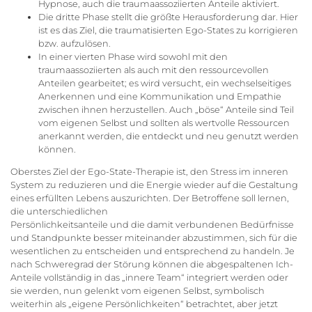
Hypnose, auch die traumaassoziierten Anteile aktiviert.
Die dritte Phase stellt die größte Herausforderung dar. Hier
ist es das Ziel, die traumatisierten Ego-States zu korrigieren
bzw. aufzulösen.
In einer vierten Phase wird sowohl mit den
traumaassoziierten als auch mit den ressourcevollen
Anteilen gearbeitet; es wird versucht, ein wechselseitiges
Anerkennen und eine Kommunikation und Empathie
zwischen ihnen herzustellen. Auch „böse“ Anteile sind Teil
vom eigenen Selbst und sollten als wertvolle Ressourcen
anerkannt werden, die entdeckt und neu genutzt werden
können.
Oberstes Ziel der Ego-State-Therapie ist, den Stress im inneren
System zu reduzieren und die Energie wieder auf die Gestaltung
eines erfüllten Lebens auszurichten. Der Betroffene soll lernen,
die unterschiedlichen
Persönlichkeitsanteile und die damit verbundenen Bedürfnisse
und Standpunkte besser miteinander abzustimmen, sich für die
wesentlichen zu entscheiden und entsprechend zu handeln. Je
nach Schweregrad der Störung können die abgespaltenen Ich-
Anteile vollständig in das „innere Team“ integriert werden oder
sie werden, nun gelenkt vom eigenen Selbst, symbolisch
weiterhin als „eigene Persönlichkeiten“ betrachtet, aber jetzt