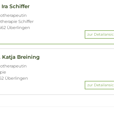
 Ira Schiffer
hotherapeutin
otherapie Schiffer
8662 Überlingen
zur Detailansic
. Katja Breining
hotherapeutin
apie
662 Überlingen
zur Detailansic