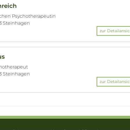
nreich
ichen Psychotherapeutin
803 Steinhagen
zur Detailansic
us
chotherapeut
803 Steinhagen
zur Detailansic