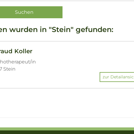
en wurden in "Stein" gefunden:
traud Koller
chotherapeut/in
7 Stein
zur Detailansic