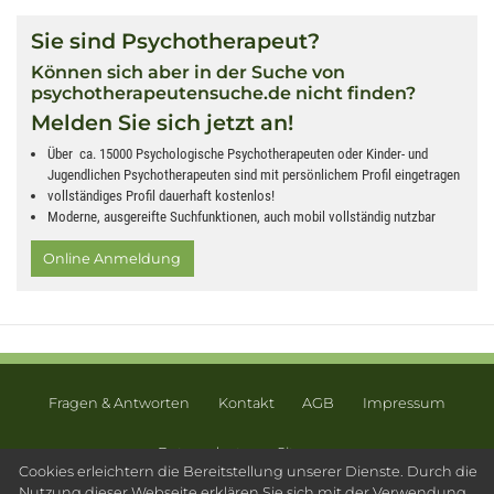
Sie sind Psychotherapeut?
Können sich aber in der Suche von
psychotherapeutensuche.de nicht finden?
Melden Sie sich jetzt an!
Über ca. 15000 Psychologische Psychotherapeuten oder Kinder- und
Jugendlichen Psychotherapeuten sind mit persönlichem Profil eingetragen
vollständiges Profil dauerhaft kostenlos!
Moderne, ausgereifte Suchfunktionen, auch mobil vollständig nutzbar
Online Anmeldung
Fragen & Antworten
Kontakt
AGB
Impressum
Datenschutz
Sitemap
Cookies erleichtern die Bereitstellung unserer Dienste. Durch die
© 2003 - 2026 Psychotherapeutensuche.de - PsyOS GmbH
Nutzung dieser Webseite erklären Sie sich mit der Verwendung