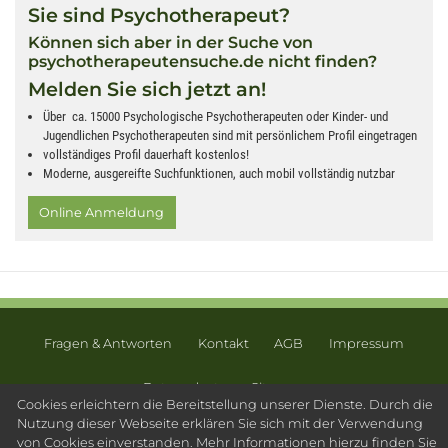
Sie sind Psychotherapeut?
Können sich aber in der Suche von
psychotherapeutensuche.de nicht finden?
Melden Sie sich jetzt an!
Über ca. 15000 Psychologische Psychotherapeuten oder Kinder- und
Jugendlichen Psychotherapeuten sind mit persönlichem Profil eingetragen
vollständiges Profil dauerhaft kostenlos!
Moderne, ausgereifte Suchfunktionen, auch mobil vollständig nutzbar
Online Anmeldung
Fragen & Antworten
Kontakt
AGB
Impressum
Datenschutz
Sitemap
Cookies erleichtern die Bereitstellung unserer Dienste. Durch die
© 2003 - 2026 Psychotherapeutensuche.de - PsyOS GmbH
Nutzung dieser Webseite erklären Sie sich mit der Verwendung
von Cookies einverstanden. Mehr Informationen hierzu finden Sie