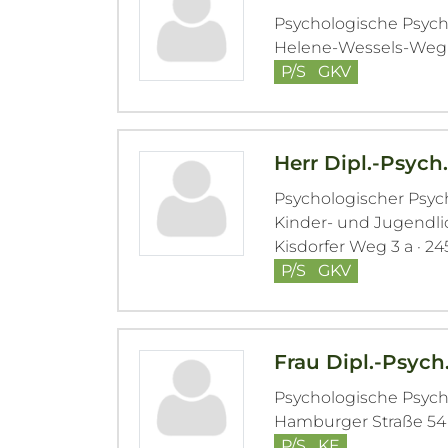
Psychologische Psyc
Helene-Wessels-Weg 1
P/S
GKV
Herr Dipl.-Psych
Psychologischer Psy
Kinder- und Jugendl
Kisdorfer Weg 3 a · 2
P/S
GKV
Frau Dipl.-Psych
Psychologische Psyc
Hamburger Straße 54 
P/S
KE