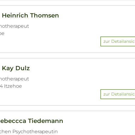
h. Heinrich Thomsen
chotherapeut
hoe
zur Detailansic
. Kay Dulz
chotherapeut
24 Itzehoe
zur Detailansic
 Rebeccca Tiedemann
ichen Psychotherapeutin