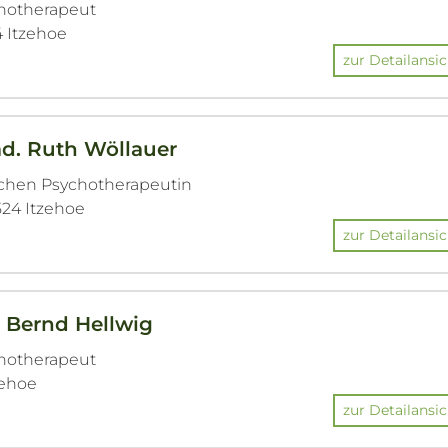
chotherapeut
4 Itzehoe
zur Detailansic
äd. Ruth Wöllauer
ichen Psychotherapeutin
524 Itzehoe
zur Detailansic
. Bernd Hellwig
chotherapeut
zehoe
zur Detailansic