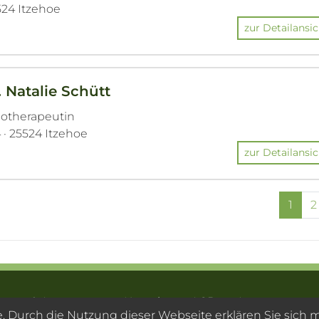
524 Itzehoe
zur Detailansic
. Natalie Schütt
hotherapeutin
· 25524 Itzehoe
zur Detailansic
1
2
ragen & Antworten
Kontakt
AGB
Impressum
te. Durch die Nutzung dieser Webseite erklären Sie sich