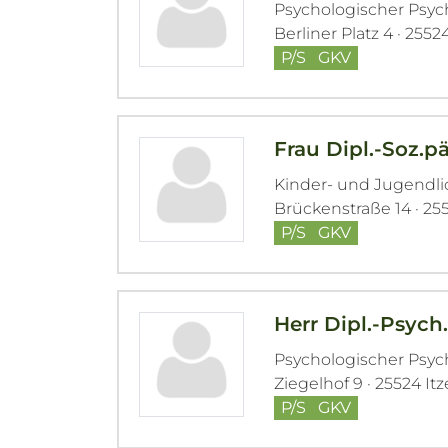
Psychologischer Psy
Berliner Platz 4 · 2552
P/S
GKV
Frau Dipl.-Soz.p
Kinder- und Jugendl
Brückenstraße 14 · 25
P/S
GKV
Herr Dipl.-Psych
Psychologischer Psy
Ziegelhof 9 · 25524 It
P/S
GKV