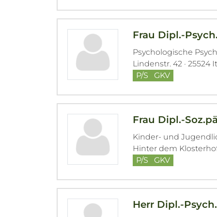
Frau Dipl.-Psych.
Psychologische Psyc
Lindenstr. 42 · 25524 
P/S
GKV
Frau Dipl.-Soz.p
Kinder- und Jugendl
Hinter dem Klosterhof
P/S
GKV
Herr Dipl.-Psych