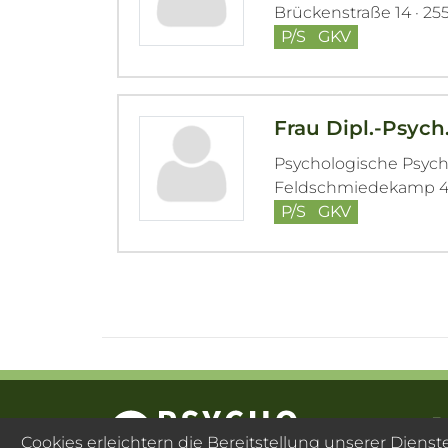
Brückenstraße 14 · 25
P/S
GKV
Frau Dipl.-Psych
Psychologische Psyc
Feldschmiedekamp 4 
P/S
GKV
F
Cookies erleichtern die Bereitstellung unserer Diens