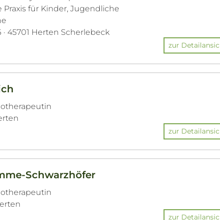
Praxis für Kinder, Jugendliche
ne
6 · 45701 Herten Scherlebeck
zur Detailansic
ich
hotherapeutin
erten
zur Detailansic
omme-Schwarzhöfer
hotherapeutin
Herten
zur Detailansic