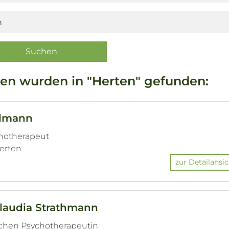
en wurden in "Herten" gefunden:
elmann
chotherapeut
Herten
zur Detailansic
Claudia Strathmann
ichen Psychotherapeutin