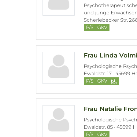
Psychotherapeutische 
und junge Erwachse
Scherlebecker Str. 26
P/S
GKV
Frau Linda Volm
Psychologische Psyc
Ewaldstr. 17 · 45699 H
P/S
GKV
Frau Natalie Fr
Psychologische Psyc
Ewaldstr. 85 · 45699 
P/S
GKV