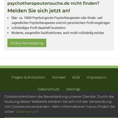
psychotherapeutensuche.de nicht finden?
Melden Sie sich jetzt an!
Über ca. 15000 Psychologische Psychotherapeuten oder Kinder- und
Jugendlichen Psychotherapeuten sind mit persönlichem Profil eingetragen
vollständiges Profil dauerhaft kostenlos!
Moderne, ausgereifte Suchfunktionen, auch mobil vollständig nutzbar
Online Anmeldung
Fragen & Antworten
Kontakt
AGB
Impressum
Datenschutz
Sitemap
Cookies erleichtern die Bereitstellung unserer Dienste. Durch die
© 2003 - 2026 Psychotherapeutensuche.de - PsyOS GmbH
Nutzung dieser Webseite erklären Sie sich mit der Verwendung
von Cookies einverstanden. Mehr Informationen hierzu finden Sie
unter
"Datenschutz".