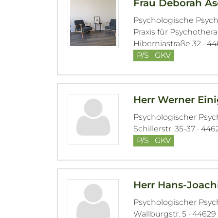
Frau Deborah A
Psychologische Psyc
Praxis für Psychothe
Hiberniastraße 32 · 4
P/S
GKV
Herr Werner Ein
Psychologischer Psy
Schillerstr. 35-37 · 44
P/S
GKV
Herr Hans-Joach
Psychologischer Psy
Wallburgstr. 5 · 4462