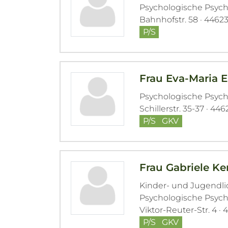
Psychologische Psyc
Bahnhofstr. 58 · 4462
P/S
Frau Eva-Maria E
Psychologische Psyc
Schillerstr. 35-37 · 44
P/S
GKV
Frau Gabriele Ke
Kinder- und Jugendl
Psychologische Psyc
Viktor-Reuter-Str. 4 ·
P/S
GKV