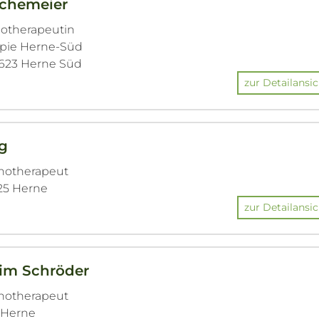
schemeier
hotherapeutin
rapie Herne-Süd
4623 Herne Süd
zur Detailansic
ig
chotherapeut
625 Herne
zur Detailansic
im Schröder
chotherapeut
9 Herne