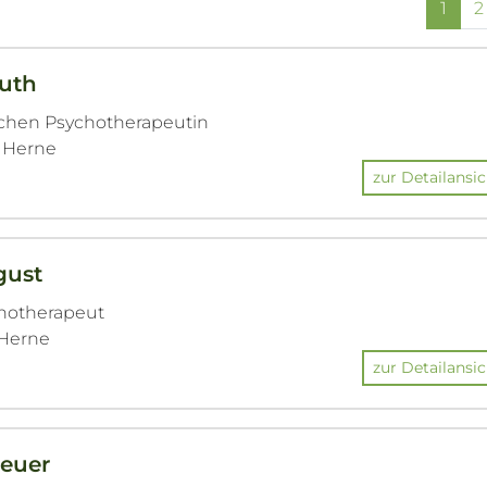
1
2
muth
ichen Psychotherapeutin
3 Herne
zur Detailansic
gust
chotherapeut
1 Herne
zur Detailansic
reuer