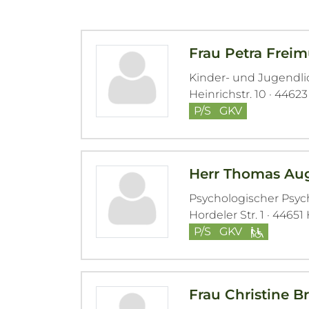
Frau Petra Frei
Kinder- und Jugendl
Heinrichstr. 10 · 4462
P/S
GKV
Herr Thomas Au
Psychologischer Psy
Hordeler Str. 1 · 4465
P/S
GKV
Frau Christine B