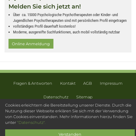
Melden Sie sich jetzt an!
Über ca. 15000 Psychologische Psychotherapeuten oder Kinder- und
Jugendlichen Psychotherapeuten sind mit persönlichem Profil eingetragen
vollständiges Profil dauerhaft kostenlos!
Moderne, ausgereifte Suchfunktionen, auch mobil vollständig nutzbar
Online Anmeldung
Fragen & Antworten
Kontakt
AGB
Impressum
Datenschutz
Sitemap
Cookies erleichtern die Bereitstellung unserer Dienste. Durch die
© 2003 - 2026 Psychotherapeutensuche.de - PsyOS GmbH
Nutzung dieser Webseite erklären Sie sich mit der Verwendung
von Cookies einverstanden. Mehr Informationen hierzu finden Sie
unter
"Datenschutz".
Verstanden