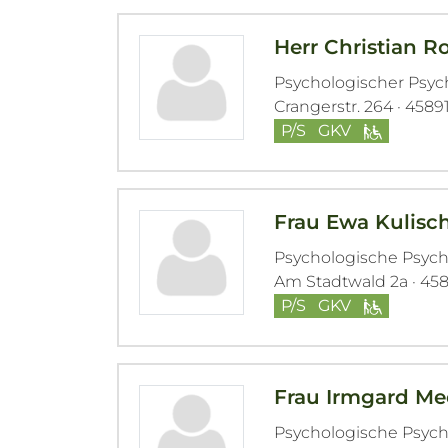
Herr Christian R
Psychologischer Psy
Crangerstr. 264 · 458
P/S
GKV
Frau Ewa Kulisc
Psychologische Psyc
Am Stadtwald 2a · 45
P/S
GKV
Frau Irmgard Me
Psychologische Psyc