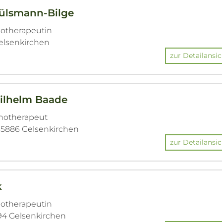
ülsmann-Bilge
hotherapeutin
Gelsenkirchen
zur Detailansic
Wilhelm Baade
chotherapeut
 45886 Gelsenkirchen
zur Detailansic
k
hotherapeutin
94 Gelsenkirchen