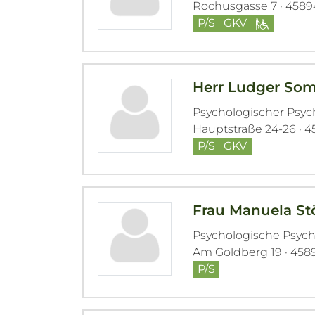
Rochusgasse 7 · 4589
P/S
GKV
Herr Ludger So
Psychologischer Psy
Hauptstraße 24-26 · 
P/S
GKV
Frau Manuela St
Psychologische Psyc
Am Goldberg 19 · 458
P/S