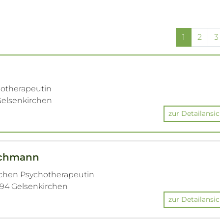
1
2
3
hotherapeutin
 Gelsenkirchen
zur Detailansic
ichmann
ichen Psychotherapeutin
5894 Gelsenkirchen
zur Detailansic