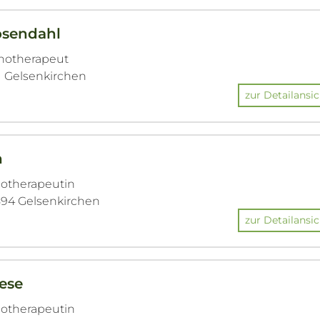
osendahl
chotherapeut
91 Gelsenkirchen
zur Detailansic
h
hotherapeutin
894 Gelsenkirchen
zur Detailansic
ese
hotherapeutin