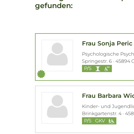
gefunden:
Frau Sonja Peric
Psychologische Psyc
Springestr. 6 · 45894
P/S
Frau Barbara W
Kinder- und Jugendl
Brinkgartenstr. 4 · 4
P/S
GKV