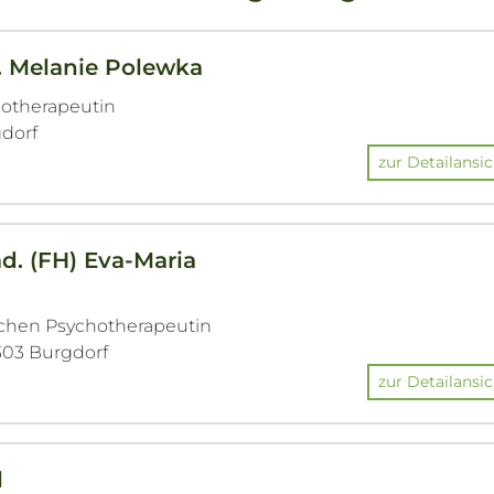
. Melanie Polewka
hotherapeutin
gdorf
zur Detailansic
äd. (FH) Eva-Maria
ichen Psychotherapeutin
303 Burgdorf
zur Detailansic
l