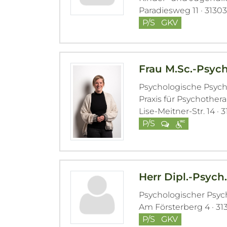
Paradiesweg 11 · 3130
P/S
GKV
Frau M.Sc.-Psych
Psychologische Psyc
Praxis für Psychother
Lise-Meitner-Str. 14 ·
P/S
Herr Dipl.-Psych
Psychologischer Psy
Am Försterberg 4 · 31
P/S
GKV