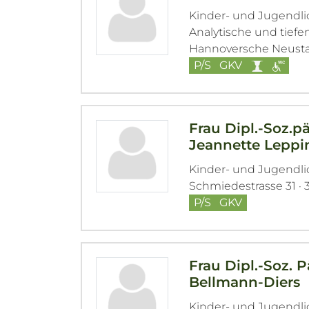
Kinder- und Jugendl
Analytische und tief
Hannoversche Neustad
P/S
GKV
Frau Dipl.-Soz.pä
Jeannette Leppi
Kinder- und Jugendl
Schmiedestrasse 31 · 
P/S
GKV
Frau Dipl.-Soz. 
Bellmann-Diers
Kinder- und Jugendl