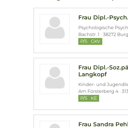
Frau Dipl.-Psych
Psychologische Psyc
Bachstr. 1 · 38272 Bur
P/S
GKV
Frau Dipl.-Soz.p
Langkopf
Kinder- und Jugendl
Am Försterberg 4 · 31
P/S
KE
Frau Sandra Peh