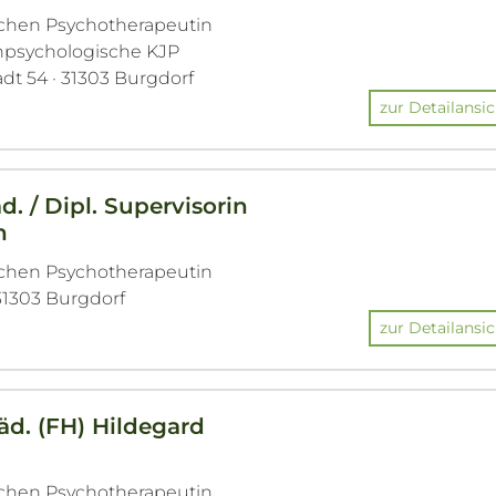
ichen Psychotherapeutin
enpsychologische KJP
t 54 · 31303 Burgdorf
zur Detailansic
d. / Dipl. Supervisorin
n
ichen Psychotherapeutin
31303 Burgdorf
zur Detailansic
Päd. (FH) Hildegard
ichen Psychotherapeutin