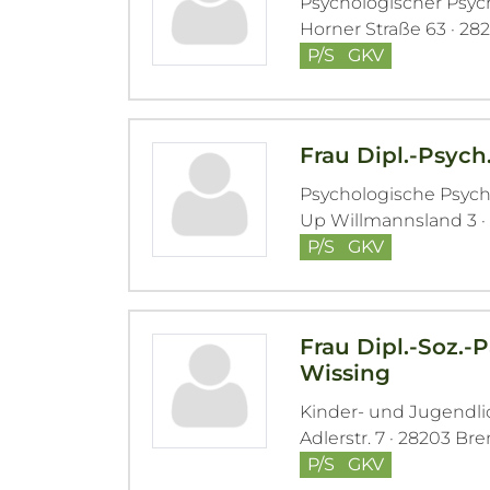
Psychologischer Psy
Horner Straße 63 · 2
P/S
GKV
Frau Dipl.-Psych
Psychologische Psyc
Up Willmannsland 3 
P/S
GKV
Frau Dipl.-Soz.-
Wissing
Kinder- und Jugendl
Adlerstr. 7 · 28203 B
P/S
GKV