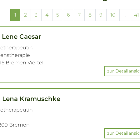
1
2
3
4
5
6
7
8
9
10
...
41
. Lene Caesar
hotherapeutin
ltenstherapie
215 Bremen Viertel
zur Detailansic
h Lena Kramuschke
hotherapeutin
8209 Bremen
zur Detailansic