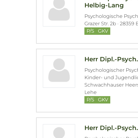
Helbig-Lang
Psychologische Psyc
Grazer Str. 2b · 2835
P/S
GKV
Herr Dipl.-Psych.
Psychologischer Psy
Kinder- und Jugendl
Schwachhauser Heerst
Lehe
P/S
GKV
Herr Dipl.-Psych