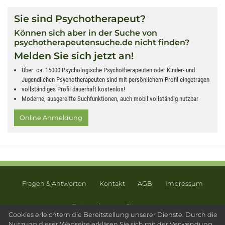
Sie sind Psychotherapeut?
Können sich aber in der Suche von
psychotherapeutensuche.de nicht finden?
Melden Sie sich jetzt an!
Über ca. 15000 Psychologische Psychotherapeuten oder Kinder- und
Jugendlichen Psychotherapeuten sind mit persönlichem Profil eingetragen
vollständiges Profil dauerhaft kostenlos!
Moderne, ausgereifte Suchfunktionen, auch mobil vollständig nutzbar
Online Anmeldung
Fragen & Antworten
Kontakt
AGB
Impressum
Datenschutz
Sitemap
Cookies erleichtern die Bereitstellung unserer Dienste. Durch die
© 2003 - 2026 Psychotherapeutensuche.de - PsyOS GmbH
Nutzung dieser Webseite erklären Sie sich mit der Verwendung