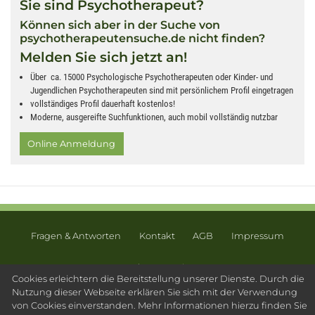
Sie sind Psychotherapeut?
Können sich aber in der Suche von
psychotherapeutensuche.de nicht finden?
Melden Sie sich jetzt an!
Über ca. 15000 Psychologische Psychotherapeuten oder Kinder- und
Jugendlichen Psychotherapeuten sind mit persönlichem Profil eingetragen
vollständiges Profil dauerhaft kostenlos!
Moderne, ausgereifte Suchfunktionen, auch mobil vollständig nutzbar
Online Anmeldung
Fragen & Antworten
Kontakt
AGB
Impressum
Datenschutz
Sitemap
Cookies erleichtern die Bereitstellung unserer Dienste. Durch die
© 2003 - 2026 Psychotherapeutensuche.de - PsyOS GmbH
Nutzung dieser Webseite erklären Sie sich mit der Verwendung
von Cookies einverstanden. Mehr Informationen hierzu finden Sie