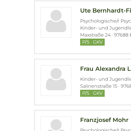
Ute Bernhardt-Fi
Psychologische/r Psy
Kinder- und Jugendli
Maxstraße 24 · 97688
P/S
GKV
Frau Alexandra L
Kinder- und Jugendl
Salinenstraße 15 · 97
P/S
GKV
Franzjosef Mohr
Psychologische/r Psy