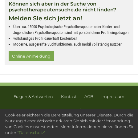
Können sich aber in der Suche von
psychotherapeutensuche.de nicht finden?
Melden Sie sich jetzt an!
Über ca. 15000 Psychologische Psychotherapeuten oder Kinder- und
Jugendlichen Psychotherapeuten sind mit persönlichem Profil eingetragen
vollständiges Profil dauerhaft kostenlos!
Moderne, ausgereifte Suchfunktionen, auch mobil vollständig nutzbar
Online Anmeldung
Fragen & Antworten
Kontakt
AGB
Impressum
Datenschutz
Sitemap
Cookies erleichtern die Bereitstellung unserer Dienste. Durch die
© 2003 - 2026 Psychotherapeutensuche.de - PsyOS GmbH
Nutzung dieser Webseite erklären Sie sich mit der Verwendung
von Cookies einverstanden. Mehr Informationen hierzu finden Sie
unter
"Datenschutz".