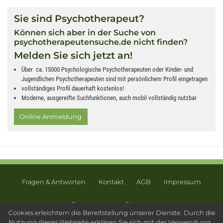
Sie sind Psychotherapeut?
Können sich aber in der Suche von
psychotherapeutensuche.de nicht finden?
Melden Sie sich jetzt an!
Über ca. 15000 Psychologische Psychotherapeuten oder Kinder- und
Jugendlichen Psychotherapeuten sind mit persönlichem Profil eingetragen
vollständiges Profil dauerhaft kostenlos!
Moderne, ausgereifte Suchfunktionen, auch mobil vollständig nutzbar
Online Anmeldung
Fragen & Antworten
Kontakt
AGB
Impressum
Datenschutz
Sitemap
Cookies erleichtern die Bereitstellung unserer Dienste. Durch die
© 2003 - 2026 Psychotherapeutensuche.de - PsyOS GmbH
Nutzung dieser Webseite erklären Sie sich mit der Verwendung