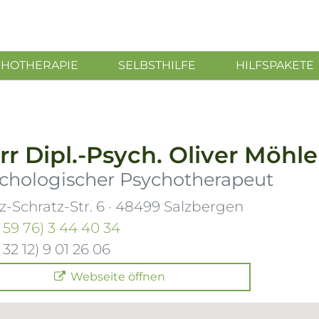
CHOTHERAPIE
SELBSTHILFE
HILFSPAKETE
rr
Dipl.-Psych.
Oliver Möhl
chologischer Psychotherapeut
z-Schratz-Str. 6
·
48499
Salzbergen
 59 76) 3 44 40 34
 32 12) 9 01 26 06
Webseite öffnen