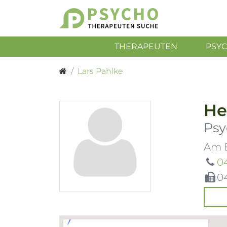
THERAPEUTEN
PSY
Lars Pahlke
He
Psy
Am B
0
0