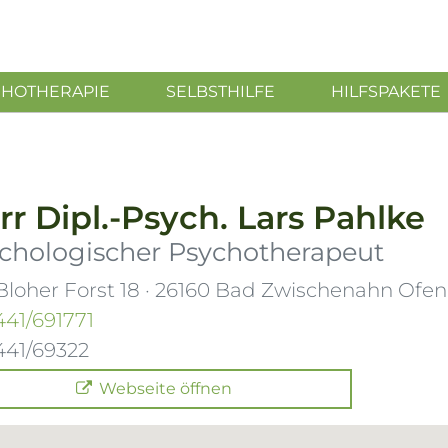
CHOTHERAPIE
SELBSTHILFE
HILFSPAKETE
rr
Dipl.-Psych.
Lars Pahlke
chologischer Psychotherapeut
loher Forst 18
·
26160
Bad Zwischenahn Ofen
441/691771
441/69322
Webseite öffnen