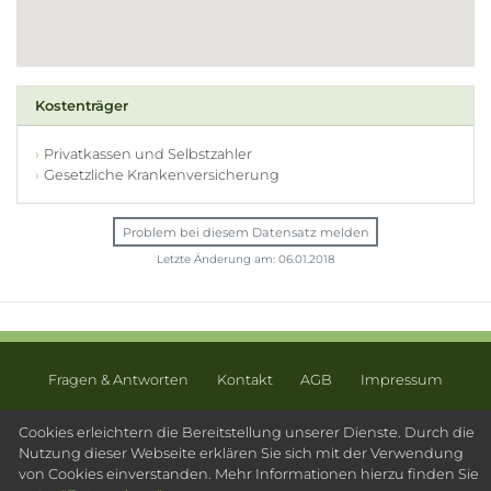
Kostenträger
Privatkassen und Selbstzahler
Gesetzliche Krankenversicherung
Problem bei diesem Datensatz melden
Letzte Änderung am: 06.01.2018
Fragen & Antworten
Kontakt
AGB
Impressum
Datenschutz
Sitemap
Cookies erleichtern die Bereitstellung unserer Dienste. Durch die
Nutzung dieser Webseite erklären Sie sich mit der Verwendung
© 2003 - 2026 Psychotherapeutensuche.de - PsyOS GmbH
von Cookies einverstanden. Mehr Informationen hierzu finden Sie