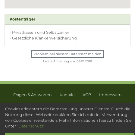
Kostenträger
Privatkassen und Selbstzahler
Gesetzliche Krankenversicherung
Problem bei diesem Datensatz melden
Letzte Änderung am: 06.01.2018
Fragen & Antworten
Kontakt
AGB
Impressum
Datenschutz
Sitemap
Cookies erleichtern die Bereitstellung unserer Dienste. Durch die
Nutzung dieser Webseite erklären Sie sich mit der Verwendung
© 2003 - 2026 Psychotherapeutensuche.de - PsyOS GmbH
von Cookies einverstanden. Mehr Informationen hierzu finden Sie
unter
"Datenschutz".