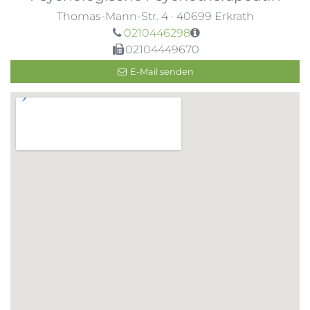
Thomas-Mann-Str. 4
·
40699
Erkrath
0210446298
02104449670
E-Mail senden