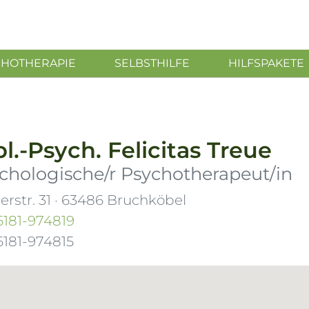
CHOTHERAPIE
SELBSTHILFE
HILFSPAKETE
pl.-Psych.
Felicitas Treue
chologische/r Psychotherapeut/in
rstr. 31
·
63486
Bruchköbel
6181-974819
6181-974815