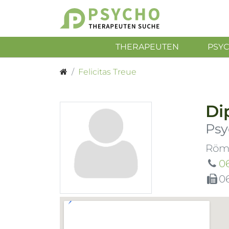
THERAPEUTEN
PSY
Felicitas Treue
Di
Psy
Röme
0
0