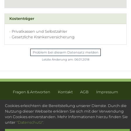
Kostenträger
Privatkassen und Selbstzahler
Gesetzliche Krankenversicherung
Problem bei diesem Datensatz melden
Letzte Änderung am: 06.01.2018
Fragen & Antworten
Kontakt
AGB
Impressum
Datenschutz
Sitemap
Cookies erleichtern die Bereitstellung unserer Dienste. Durch die
Nutzung dieser Webseite erklären Sie sich mit der Verwendung
© 2003 - 2026 Psychotherapeutensuche.de - PsyOS GmbH
von Cookies einverstanden. Mehr Informationen hierzu finden Sie
unter
"Datenschutz".