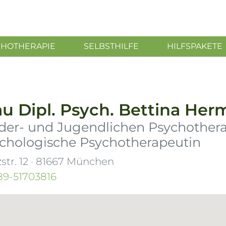
CHOTHERAPIE
SELBSTHILFE
HILFSPAKETE
au
Dipl. Psych.
Bettina Her
der- und Jugendlichen Psychother
chologische Psychotherapeutin
str. 12
·
81667
München
89-51703816