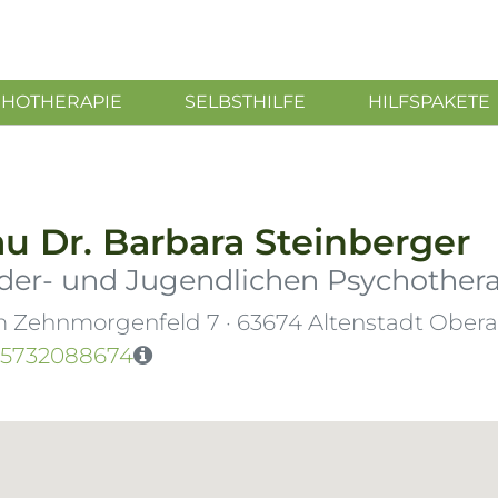
CHOTHERAPIE
SELBSTHILFE
HILFSPAKETE
au
Dr.
Barbara Steinberger
der- und Jugendlichen Psychother
m Zehnmorgenfeld 7
·
63674
Altenstadt Ober
15732088674