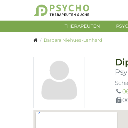
THERAPEUTEN
PSY
Barbara Niehues-Lenhard
Di
Psy
Schä
0
0