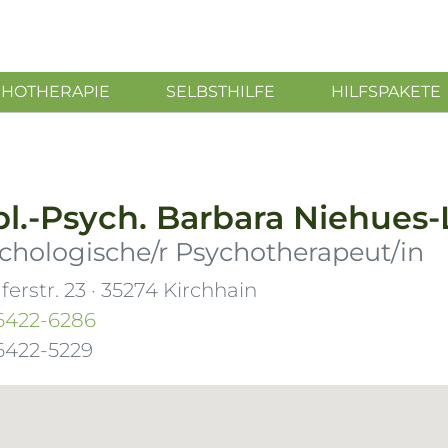
CHOTHERAPIE
SELBSTHILFE
HILFSPAKETE
pl.-Psych.
Barbara Niehues
chologische/r Psychotherapeut/in
ferstr. 23
·
35274
Kirchhain
6422-6286
6422-5229