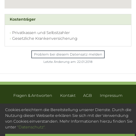
Kostenträger
Privatkassen und Selbstzahler
Gesetzliche Krankenversicherung
Problem bei diesem Datensatz melden
Letzte Änderung am: 22.01.2018
Fragen & Antworten
Kontakt
AGB
Impressum
Datenschutz
Sitemap
Cookies erleichtern die Bereitstellung unserer Dienste. Durch die
Nutzung dieser Webseite erklären Sie sich mit der Verwendung
© 2003 - 2026 Psychotherapeutensuche.de - PsyOS GmbH
von Cookies einverstanden. Mehr Informationen hierzu finden Sie
unter
"Datenschutz".