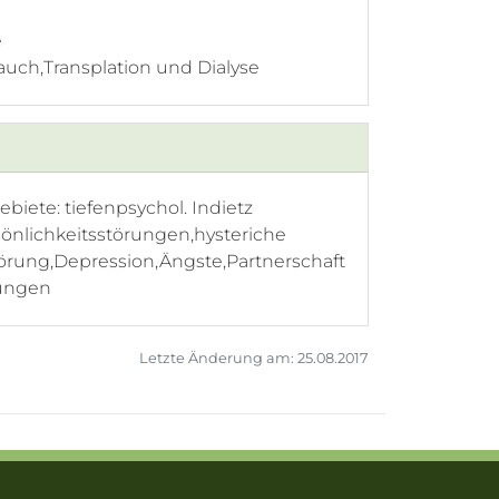
e
uch,Transplation und Dialyse
iete: tiefenpsychol. Indietz
önlichkeitsstörungen,hysteriche
örung,Depression,Ängste,Partnerschaft
rungen
Letzte Änderung am: 25.08.2017