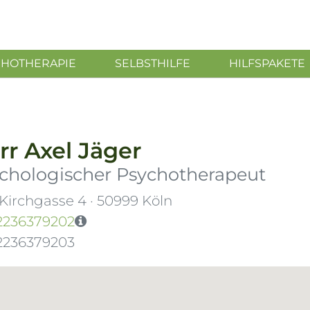
CHOTHERAPIE
SELBSTHILFE
HILFSPAKETE
rr
Axel Jäger
chologischer Psychotherapeut
 Kirchgasse 4
·
50999
Köln
2236379202
2236379203