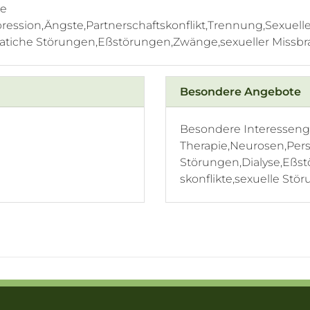
le
ession,Ängste,Partnerschaftskonflikt,Trennung,Sexuell
tiche Störungen,Eßstörungen,Zwänge,sexueller Missbra
Besondere Angebote
Besondere Interessengeb
Therapie,Neurosen,Pers
Störungen,Dialyse,Eßst
skonflikte,sexuelle Stö