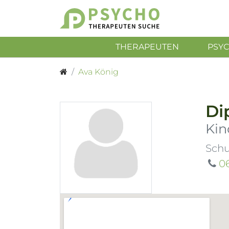
THERAPEUTEN
PSY
Ava König
Di
Kin
Schu
0