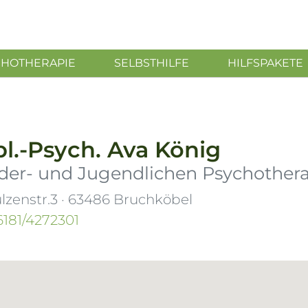
CHOTHERAPIE
SELBSTHILFE
HILFSPAKETE
pl.-Psych.
Ava König
der- und Jugendlichen Psychothera
lzenstr.3
·
63486
Bruchköbel
6181/4272301