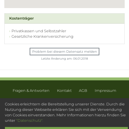
Kostenträger
Privatkassen und Selbstzahler
Gesetzliche Krankenversicherung
Problem bei diesem Datensatz melden
Letzte Änderung am: 06.01.2018
Fragen & Antworten
Kontakt
AGB
Impressum
Datenschutz
Sitemap
Cookies erleichtern die Bereitstellung unserer Dienste. Durch die
Nutzung dieser Webseite erklären Sie sich mit der Verwendung
© 2003 - 2026 Psychotherapeutensuche.de - PsyOS GmbH
von Cookies einverstanden. Mehr Informationen hierzu finden Sie
unter
"Datenschutz".