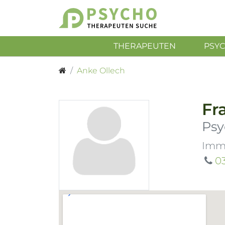
THERAPEUTEN
PSY
Anke Ollech
Fr
Psy
Imma
0