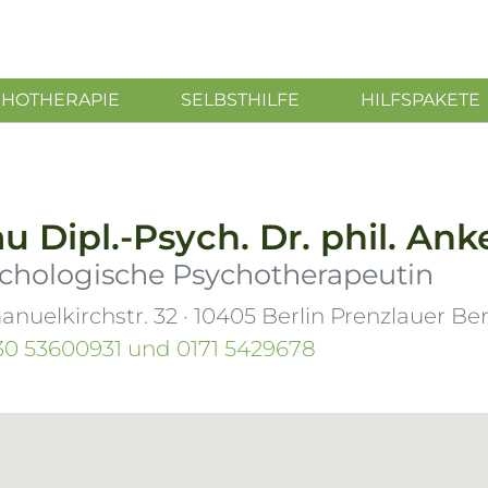
CHOTHERAPIE
SELBSTHILFE
HILFSPAKETE
au
Dipl.-Psych. Dr. phil.
Anke
chologische Psychotherapeutin
nuelkirchstr. 32
·
10405
Berlin Prenzlauer Be
30 53600931 und 0171 5429678