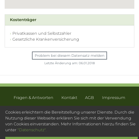
Kostenträger
Privatkassen und Selbstzahler
Gesetzliche Krankenversicherung
Problem bei diesem Datensatz melden
Letzte Änderung am: 06.01.2018
Fragen & Antworten
Kontakt
AGB
Impressum
Datenschutz
Sitemap
Cookies erleichtern die Bereitstellung unserer Dienste. Durch die
Nutzung dieser Webseite erklären Sie sich mit der Verwendung
© 2003 - 2026 Psychotherapeutensuche.de - PsyOS GmbH
von Cookies einverstanden. Mehr Informationen hierzu finden Sie
unter
"Datenschutz".