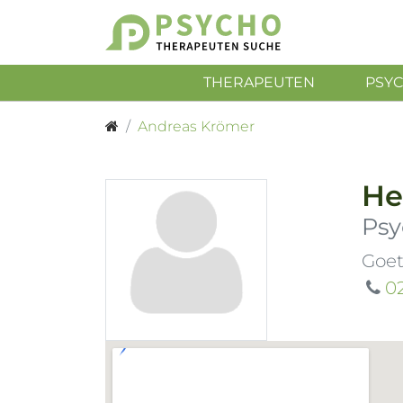
THERAPEUTEN
PSY
Andreas Krömer
He
Psy
Goet
0