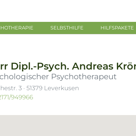
CHOTHERAPIE
SELBSTHILFE
HILFSPAKETE
rr
Dipl.-Psych.
Andreas Kr
chologischer Psychotherapeut
hestr. 3
·
51379
Leverkusen
2171/949966