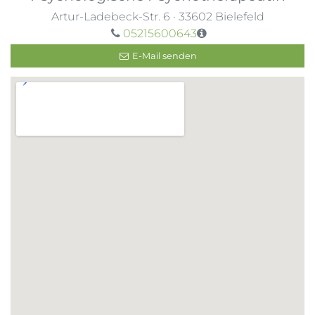
Artur-Ladebeck-Str. 6
·
33602
Bielefeld
05215600643
E-Mail senden