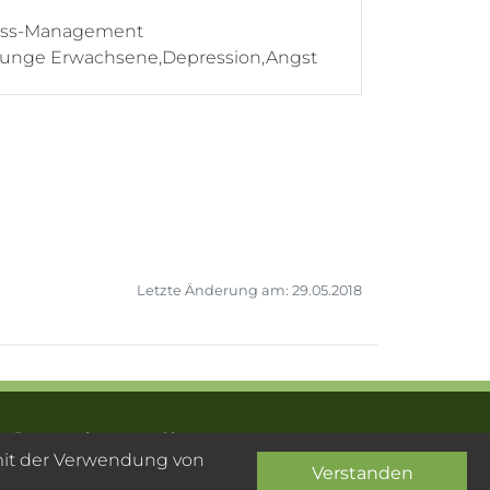
tress-Management
d junge Erwachsene,Depression,Angst
Letzte Änderung am: 29.05.2018
Datenschutz
Sitemap
 mit der Verwendung von
Verstanden
- PsyOS GmbH