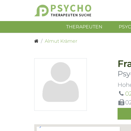
THERAPEUTEN
PSY
Almut Krämer
Fr
Psy
Hohe
0
0