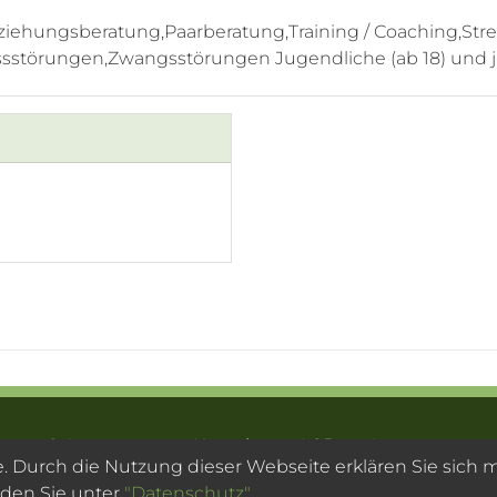
rziehungsberatung,Paarberatung,Training / Coaching,S
e:Essstörungen,Zwangsstörungen Jugendliche (ab 18) un
ragen & Antworten
Kontakt
AGB
Impressum
te. Durch die Nutzung dieser Webseite erklären Sie sich
© 2003 - 2026 Psychotherapeutensuche.de 
nden Sie unter
"Datenschutz".