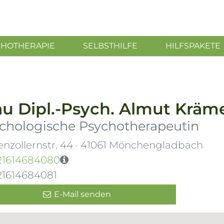
CHOTHERAPIE
SELBSTHILFE
HILFSPAKETE
au
Dipl.-Psych.
Almut Kräm
chologische Psychotherapeutin
nzollernstr. 44
·
41061
Mönchengladbach
21614684080
21614684081
E-Mail senden