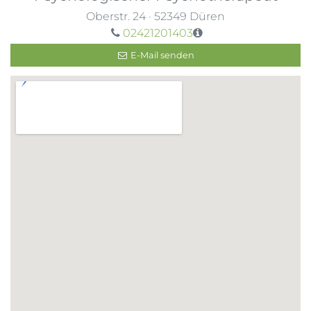
Oberstr. 24
·
52349
Düren
02421201403
E-Mail senden