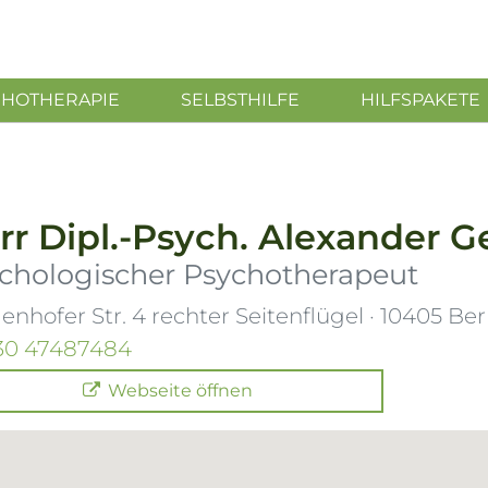
CHOTHERAPIE
SELBSTHILFE
HILFSPAKETE
rr
Dipl.-Psych.
Alexander G
chologischer Psychotherapeut
enhofer Str. 4 rechter Seitenflügel
·
10405
Ber
30 47487484
Webseite öffnen