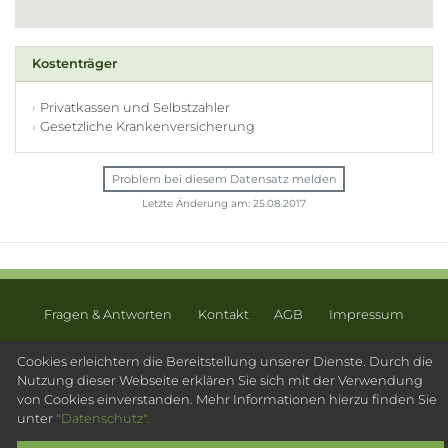
Kostenträger
Privatkassen und Selbstzahler
Gesetzliche Krankenversicherung
Problem bei diesem Datensatz melden
Letzte Änderung am: 25.08.2017
Fragen & Antworten
Kontakt
AGB
Impressum
Datenschutz
Sitemap
Cookies erleichtern die Bereitstellung unserer Dienste. Durch die
Nutzung dieser Webseite erklären Sie sich mit der Verwendung
© 2003 - 2026 Psychotherapeutensuche.de - PsyOS GmbH
von Cookies einverstanden. Mehr Informationen hierzu finden Sie
unter
"Datenschutz".