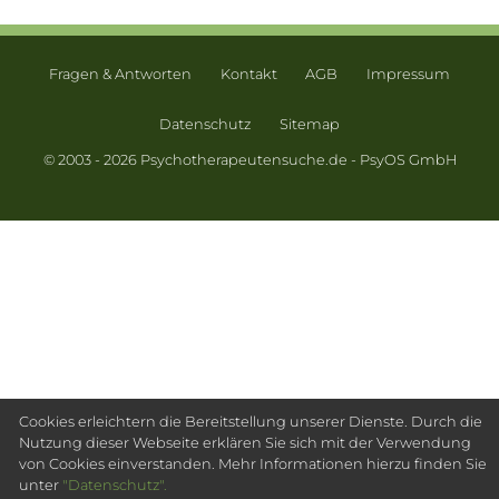
Fragen & Antworten
Kontakt
AGB
Impressum
Datenschutz
Sitemap
© 2003 - 2026 Psychotherapeutensuche.de - PsyOS GmbH
Cookies erleichtern die Bereitstellung unserer Dienste. Durch die
Nutzung dieser Webseite erklären Sie sich mit der Verwendung
von Cookies einverstanden. Mehr Informationen hierzu finden Sie
unter
"Datenschutz".